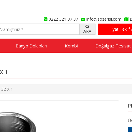
0222 321 37 37
info@sozerisi.com
B
Fiyat Teklif 
ARA
Banyo Dolapları
Kombi
Doğalgaz Tesisat
X 1
32 X 1
P
Ür