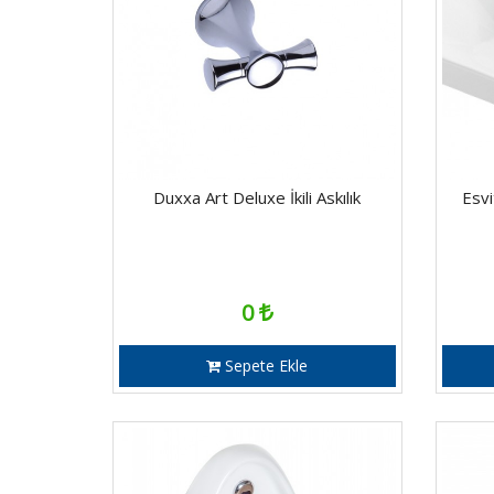
Duxxa Art Deluxe İkili Askılık
Esv
0
Sepete Ekle