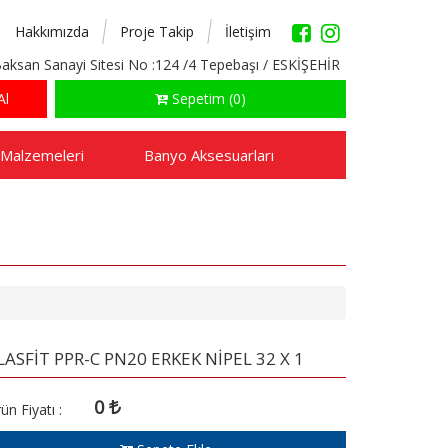
Hakkımızda
Proje Takip
İletişim
aksan Sanayi Sitesi No :124 /4 Tepebaşı / ESKİŞEHİR
Al
Sepetim (0)
 Malzemeleri
Banyo Aksesuarları
LASFİT PPR-C PN20 ERKEK NİPEL 32 X 1
0
ün Fiyatı :