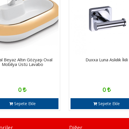
al Beyaz Altın Gözyaşı Oval
Duxxa Luna Askılık İkili
Mobilya Üstü Lavabo
0
0
Sepete Ekle
Sepete Ekle
oriler
Diğer