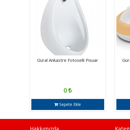
Güral Ankastre Fotoselli Pisuar
Gür
0
Sepete Ekle
Hakkımızda
Kateg