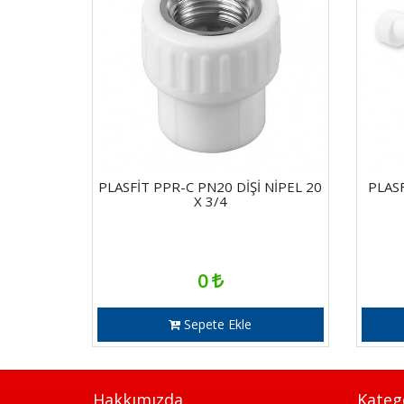
PLASFİT PPR-C PN20 DİŞİ NİPEL 20
PLAS
X 3/4
0
Sepete Ekle
Hakkımızda
Kateg