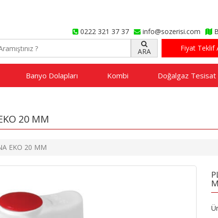
0222 321 37 37
info@sozerisi.com
B
Fiyat Teklif 
ARA
Banyo Dolapları
Kombi
Doğalgaz Tesisat
 EKO 20 MM
ANA EKO 20 MM
P
Ür