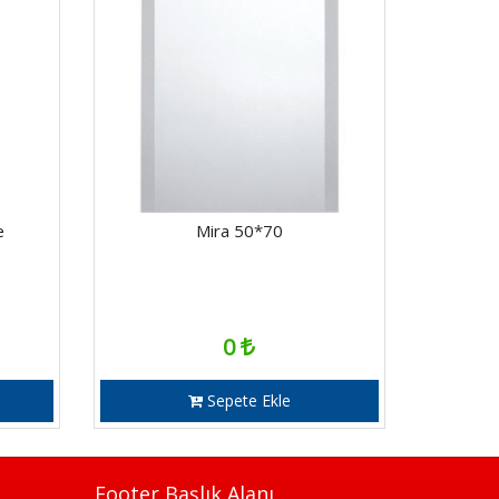
e
Mira 50*70
0
Sepete Ekle
Footer Başlık Alanı