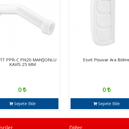
FİT PPR-C PN20 MANŞONLU
Esvit Pisuvar Ara Bölm
KAVİS 25 MM
0
0
Sepete Ekle
Sepete Ekle
oriler
Diğer