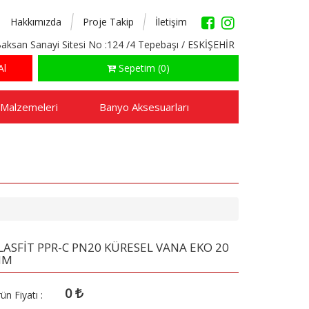
Hakkımızda
Proje Takip
İletişim
aksan Sanayi Sitesi No :124 /4 Tepebaşı / ESKİŞEHİR
Al
Sepetim (0)
 Malzemeleri
Banyo Aksesuarları
LASFİT PPR-C PN20 KÜRESEL VANA EKO 20
MM
0
ün Fiyatı :