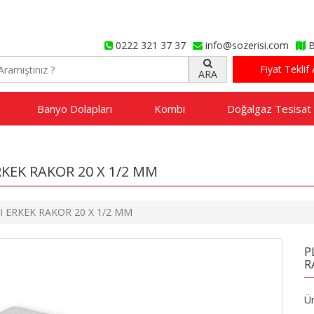
0222 321 37 37
info@sozerisi.com
B
Fiyat Teklif 
ARA
Banyo Dolapları
Kombi
Doğalgaz Tesisat
RKEK RAKOR 20 X 1/2 MM
I ERKEK RAKOR 20 X 1/2 MM
P
R
Ür