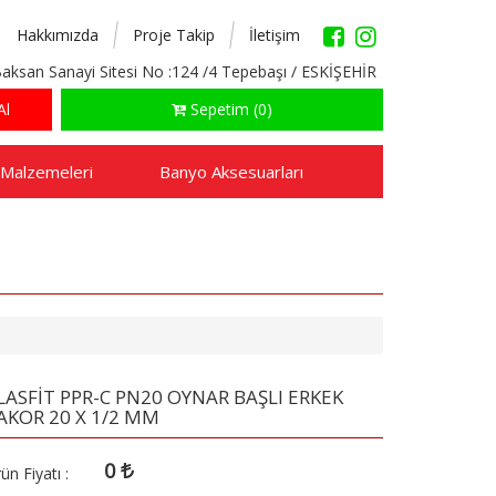
Hakkımızda
Proje Takip
İletişim
aksan Sanayi Sitesi No :124 /4 Tepebaşı / ESKİŞEHİR
Al
Sepetim (0)
 Malzemeleri
Banyo Aksesuarları
LASFİT PPR-C PN20 OYNAR BAŞLI ERKEK
AKOR 20 X 1/2 MM
0
ün Fiyatı :