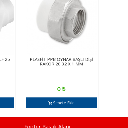
LF 25
PLASFİT PPB OYNAR BAŞLI DİŞİ
RAKOR 20 32 X 1 MM
0
Sepete Ekle
Footer Başlık Alanı