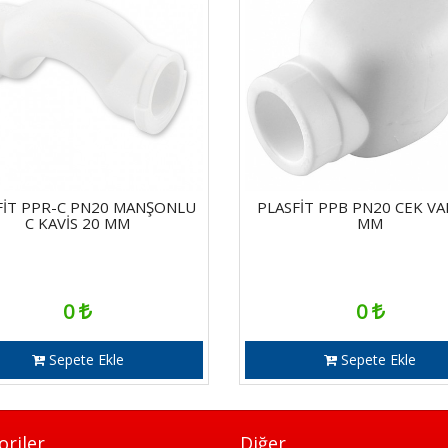
FİT PPR-C PN20 MANŞONLU
PLASFİT PPB PN20 CEK VA
C KAVİS 20 MM
MM
0
0
Sepete Ekle
Sepete Ekle
oriler
Diğer